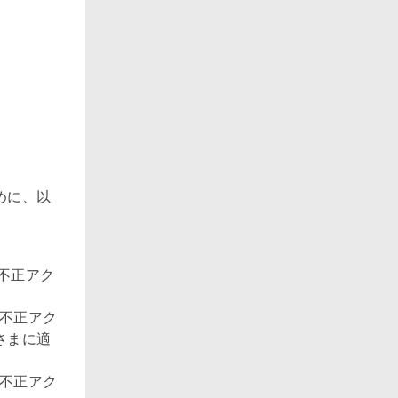
めに、以
不正アク
、不正アク
さまに適
、不正アク