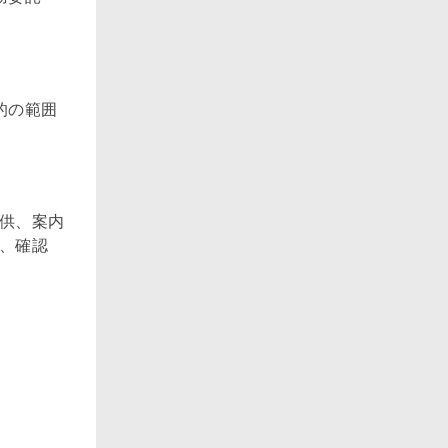
的の範囲
提供、案内
絡、確認