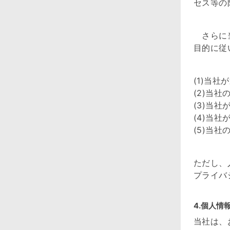
セス等の
さらに当
目的に従
(1)当
(2)当
(3)当
(4)当
(5)当
ただし、
プライバ
4.個人情
当社は、