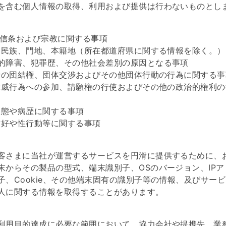
を含む個人情報の取得、利用および提供は行わないものとし
想、信条および宗教に関する事項
種、民族、門地、本籍地（所在都道府県に関する情報を除く。
的障害、犯罪歴、その他社会差別の原因となる事項
働者の団結権、団体交渉およびその他団体行動の行為に関する事
団示威行為への参加、請願権の行使およびその他の政治的権利
康状態や病歴に関する事項
的嗜好や性行動等に関する事項
客さまに当社が運営するサービスを円滑に提供するために、
末からその製品の型式、端末識別子、OSのバージョン、IPア
子、Cookie、その他端末固有の識別子等の情報、及びサー
人に関する情報を取得することがあります。
用目的達成に必要な範囲において、協力会社や提携先、業