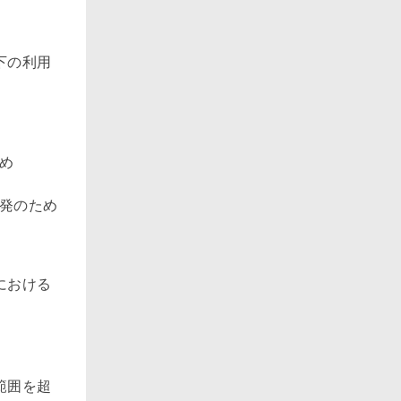
下の利用
め
開発のため
における
範囲を超