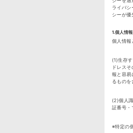
シーを適
ライバシ
シーが優
1.
個人情報
個人情報
(1)生
ドレスそ
報と容易
るものを
(2)個
証番号・
※特定の