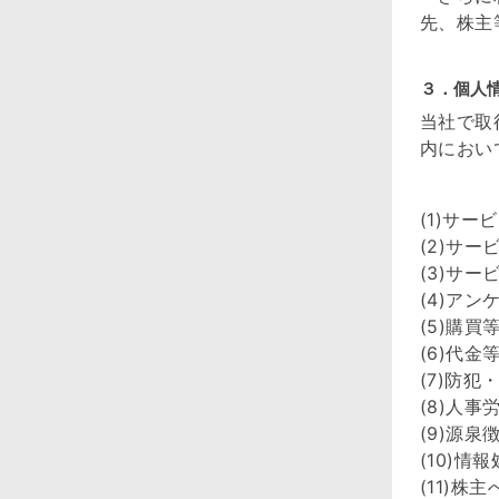
先、株主
３．個人
当社で取
内におい
(1)サ
(2)サ
(3)サ
(4)ア
(5)購
(6)代
(7)防
(8)人
(9)源
(10)
(11)