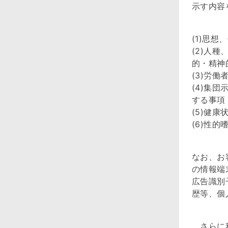
示す内容
(1)思
(2)人
的・精神
(3)労
(4)集
する事項
(5)健
(6)性
なお、お
の情報端
広告識別
歴等、個
さらに利