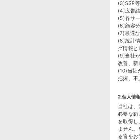
(3)S
(4)広
(5)各
(6)顧
(7)最
(8)統
グ情報と
(9)当
改善、新
(10)
把握、不
2.個人情
当社は、
必要な範
を取得し
ません。
る旨をお