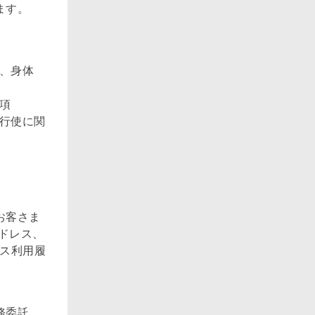
ます。
）、身体
項
の行使に関
お客さま
ドレス、
ビス利用履
務委託